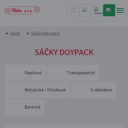
Úvod
Sáčky Doypack
SÁČKY DOYPACK
Papírové
Transparentní
Metalické / Hliníkové
S okénkem
Barevné