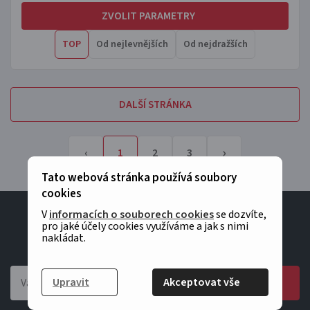
ZVOLIT PARAMETRY
TOP
Od nejlevnějších
Od nejdražších
DALŠÍ STRÁNKA
›
‹
1
2
3
Tato webová stránka používá soubory
cookies
V
informacích o souborech cookies
se dozvíte,
Chcete dostávat čerstvé informace o našich
pro jaké účely cookies využíváme a jak s nimi
nakládat.
produktech?
Upravit
Akceptovat vše
ODESLAT