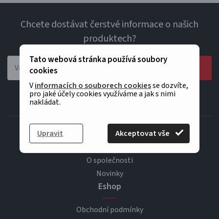
Chcete dostávat čerstvé informace o našich
produktech?
Tato webová stránka používá soubory
ODESLAT
cookies
V
informacích o souborech cookies
se dozvíte,
pro jaké účely cookies využíváme a jak s nimi
Souhlasím se zasíláním obchodních sdělení.
nakládat.
Upravit
Akceptovat vše
Užitečné informace
O společnosti
Novinky
Eshop
Obchodní podmínky