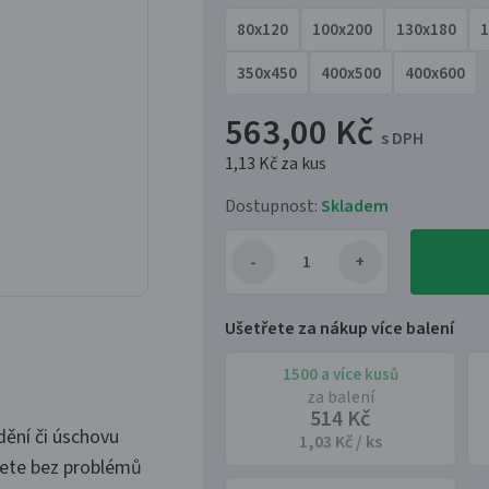
80x120
100x200
130x180
1
350x450
400x500
400x600
563,00 Kč
s DPH
1,13 Kč
za kus
Dostupnost:
Skladem
Ušetřete za nákup více balení
1500 a více kusů
za balení
514 Kč
dění či úschovu
1,03 Kč / ks
žete bez problémů