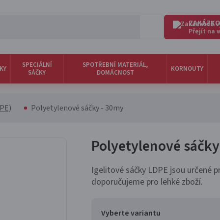
ZAKÁZKO
Přejít na
SPECIÁLNÍ
SPOTŘEBNÍ MATERIÁL,
KY
KORNOUTY
SÁČKY
DOMÁCNOST
DPE)
Polyetylenové sáčky - 30my
Polyetylenové sáčk
Igelitové sáčky LDPE jsou určené pr
doporučujeme pro lehké zboží.
Vyberte variantu