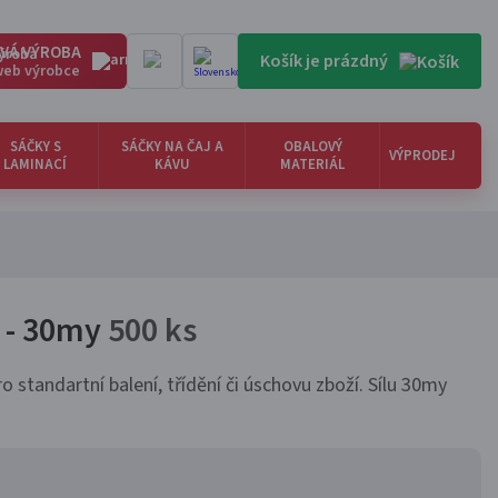
VÁ VÝROBA
Košík je prázdný
 web výrobce
SÁČKY S
SÁČKY NA ČAJ A
OBALOVÝ
VÝPRODEJ
LAMINACÍ
KÁVU
MATERIÁL
y - 30my
500 ks
o standartní balení, třídění či úschovu zboží. Sílu 30my