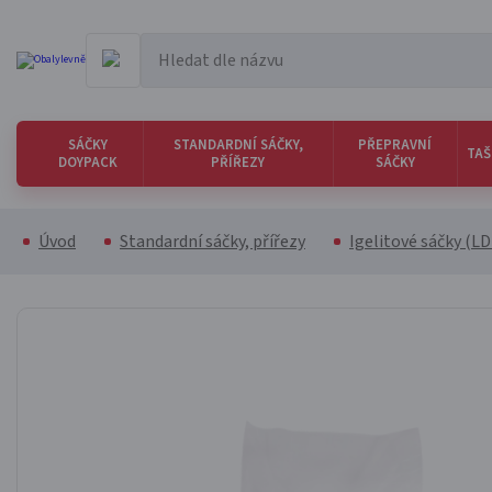
SÁČKY
STANDARDNÍ SÁČKY,
PŘEPRAVNÍ
TAŠ
DOYPACK
PŘÍŘEZY
SÁČKY
Úvod
Standardní sáčky, přířezy
Igelitové sáčky (L