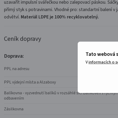
uzavařít impulsní svářečkou nebo zalepovací páskou. Sáčky
přímý styk s potravinami. Vhodné pro: standartní balení v 
odvětví.
Materiál LDPE je 100% recyklovatelný.
Ceník dopravy
Tato webová s
Doprava:
V
informacích o 
PPL na adresu
PPL výdejní místa a Alzaboxy
Balíkovna - vyzvednutí balíků v rozsáhlé síti Balíkoven s rychlý
odbavením
Zásilkovna