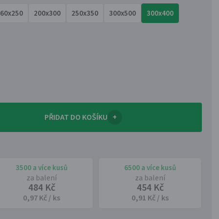
60x250
200x300
250x350
300x500
300x400
PŘIDAT DO KOŠÍKU
+
3500 a více kusů
6500 a více kusů
za balení
za balení
484 Kč
454 Kč
0,97 Kč / ks
0,91 Kč / ks