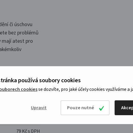
dění či úschovu
žete bez problémů
 mají atest pro
jakémkoliv
tránka používá soubory cookies
souborech cookies
se dozvíte, pro jaké účely cookies využíváme a j
Upravit
Pouze nutné
Akcep
121 Kč s
DPH
79 Kč s DPH