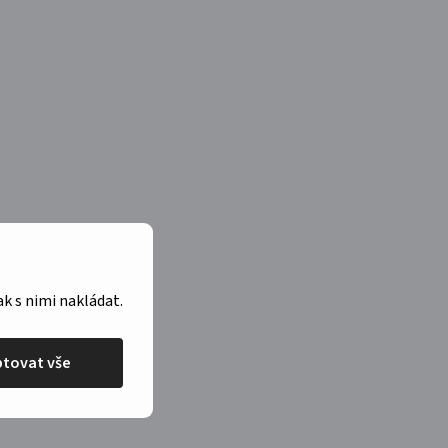
ak s nimi nakládat.
tovat vše