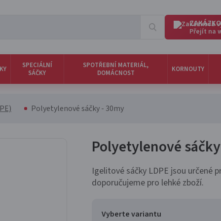
ZAKÁZKO
Přejít na
SPECIÁLNÍ
SPOTŘEBNÍ MATERIÁL,
KY
KORNOUTY
SÁČKY
DOMÁCNOST
DPE)
Polyetylenové sáčky - 30my
Polyetylenové sáčk
Igelitové sáčky LDPE jsou určené pr
doporučujeme pro lehké zboží.
Vyberte variantu