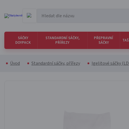
SÁČKY
STANDARDNÍ SÁČKY,
PŘEPRAVNÍ
TAŠ
DOYPACK
PŘÍŘEZY
SÁČKY
Úvod
Standardní sáčky, přířezy
Igelitové sáčky (L