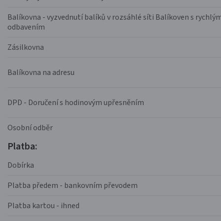
Balíkovna - vyzvednutí balíků v rozsáhlé síti Balíkoven s rychlý
odbavením
Zásilkovna
Balíkovna na adresu
DPD - Doručení s hodinovým upřesněním
Osobní odběr
Platba:
Dobírka
Platba předem - bankovním převodem
Platba kartou - ihned