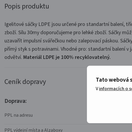
Popis produktu
Igelitové sáčky LDPE jsou určené pro standartní balení, tří
zboží. Sílu 30my doporučujeme pro lehké zboží. Sáčky mů
uzavařít impulsní svářečkou nebo zalepovací páskou. Sáčky
přímý styk s potravinami. Vhodné pro: standartní balení v 
odvětví.
Materiál LDPE je 100% recyklovatelný.
Tato webová s
Ceník dopravy
V
informacích o 
Doprava:
PPL na adresu
PPL výdejní místa a Alzaboxy