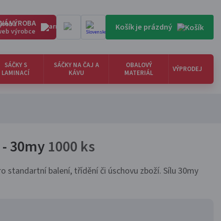
VÁ VÝROBA
Košík je prázdný
 web výrobce
SÁČKY S
SÁČKY NA ČAJ A
OBALOVÝ
VÝPRODEJ
LAMINACÍ
KÁVU
MATERIÁL
y - 30my
1000 ks
o standartní balení, třídění či úschovu zboží. Sílu 30my