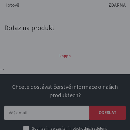
Hotově
ZDARMA
Dotaz na produkt
kappa
‹
›
×
Chcete dostávat čerstvé informace o našich
produktech?
ODESLAT
Souhlasím se zasíláním obchodních sdělení.