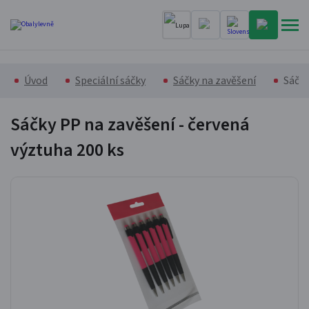
Úvod
Speciální sáčky
Sáčky na zavěšení
Sáčky
Sáčky PP na zavěšení - červená
výztuha
200 ks