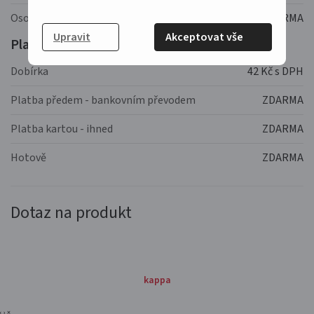
Osobní odběr
ZDARMA
Upravit
Akceptovat vše
Platba:
Dobírka
42 Kč s DPH
Platba předem - bankovním převodem
ZDARMA
Platba kartou - ihned
ZDARMA
Hotově
ZDARMA
Dotaz na produkt
kappa
‹
›
×