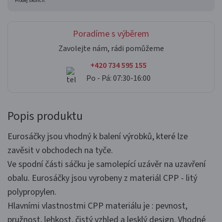
Prodej skončil.
Poradíme s výběrem
Zavolejte nám, rádi pomůžeme
+420 734 595 155
Po - Pá: 07:30-16:00
Popis produktu
Eurosáčky jsou vhodný k balení výrobků, které lze
zavěsit v obchodech na tyče.
Ve spodní části sáčku je samolepící uzávěr na uzavření
obalu. Eurosáčky jsou vyrobeny z materiál CPP - litý
polypropylen.
Hlavními vlastnostmi CPP materiálu je : pevnost,
pružnost, lehkost, čistý vzhled a lesklý design. Vhodné