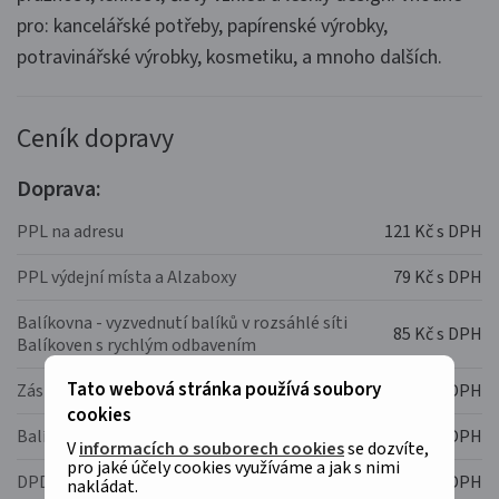
pro: kancelářské potřeby, papírenské výrobky,
potravinářské výrobky, kosmetiku, a mnoho dalších.
Ceník dopravy
Doprava:
PPL na adresu
121 Kč s DPH
PPL výdejní místa a Alzaboxy
79 Kč s DPH
Balíkovna - vyzvednutí balíků v rozsáhlé síti
85 Kč s DPH
Balíkoven s rychlým odbavením
Tato webová stránka používá soubory
Zásilkovna
95 Kč s DPH
cookies
Balíkovna na adresu
139 Kč s DPH
V
informacích o souborech cookies
se dozvíte,
pro jaké účely cookies využíváme a jak s nimi
DPD - Doručení s hodinovým upřesněním
144 Kč s DPH
nakládat.