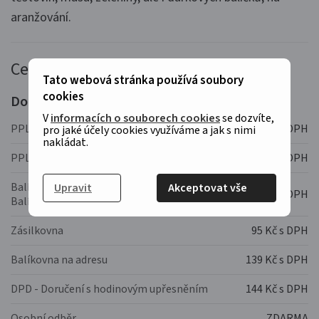
aranžování.
Ceník dopravy
Tato webová stránka používá soubory
cookies
Doprava:
V
informacích o souborech cookies
se dozvíte,
PPL na adresu
121 Kč s DPH
pro jaké účely cookies využíváme a jak s nimi
nakládat.
PPL výdejní místa a Alzaboxy
79 Kč s DPH
Balíkovna - vyzvednutí balíků v rozsáhlé síti
Upravit
Akceptovat vše
85 Kč s DPH
Balíkoven s rychlým odbavením
Zásilkovna
95 Kč s DPH
Balíkovna na adresu
139 Kč s DPH
DPD - Doručení s hodinovým upřesněním
144 Kč s DPH
Osobní odběr
ZDARMA