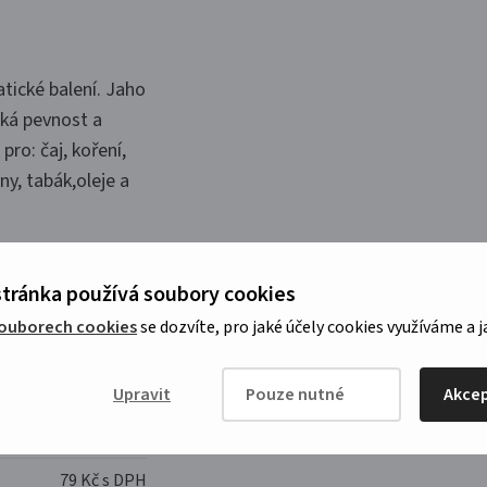
tické balení. Jaho
cká pevnost a
ro: čaj, koření,
ny, tabák,oleje a
tránka používá soubory cookies
souborech cookies
se dozvíte, pro jaké účely cookies využíváme a j
Upravit
Pouze nutné
Akcep
121 Kč s
DPH
79 Kč s DPH