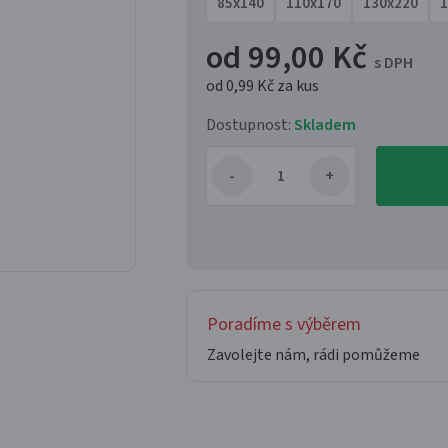
85x140
110x170
130x220
1
od 99,00 Kč
s DPH
od 0,99 Kč
za kus
Dostupnost:
Skladem
Poradíme s výběrem
Zavolejte nám, rádi pomůžeme