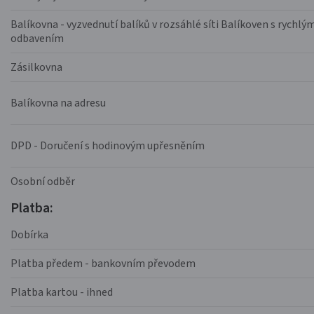
Balíkovna - vyzvednutí balíků v rozsáhlé síti Balíkoven s rychlý
odbavením
Zásilkovna
Balíkovna na adresu
DPD - Doručení s hodinovým upřesněním
Osobní odběr
Platba:
Dobírka
Platba předem - bankovním převodem
Platba kartou - ihned