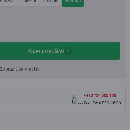
60x255
180x280
210x300
250x350
PŘIDAT DO KOŠÍKU
+
Zobrazit parametry
+420 734 595 155
Po - Pá: 07:30-16:00