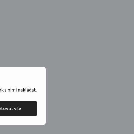
ak s nimi nakládat.
tovat vše