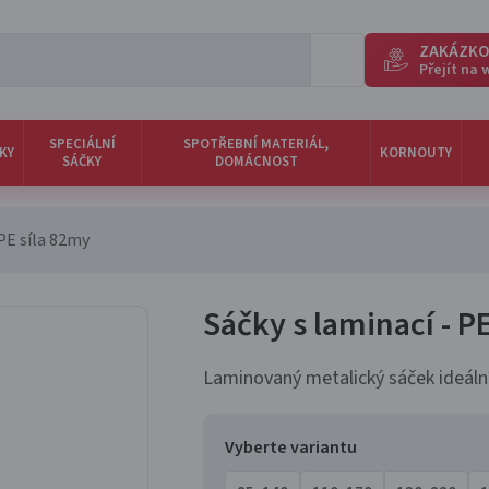
ZAKÁZKO
Přejít na
SPECIÁLNÍ
SPOTŘEBNÍ MATERIÁL,
KY
KORNOUTY
SÁČKY
DOMÁCNOST
PE síla 82my
Sáčky s laminací - 
Laminovaný metalický sáček ideální
Vyberte variantu