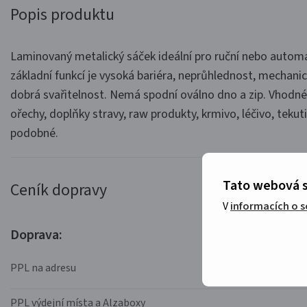
Popis produktu
Laminovaný metalický sáček ideální pro ruční nebo automa
základní funkcí je vysoká bariéra, neprůhlednost, mechani
dobrá svařitelnost. Nemá spodní oválno dno a zip. Vhodné p
ořechy, doplňky stravy, raw produkty, krmivo, léčivo, tekuti
podobné.
Tato webová s
Ceník dopravy
V
informacích o 
Doprava:
PPL na adresu
PPL výdejní místa a Alzaboxy