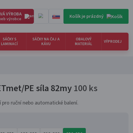
VÁ VÝROBA
Košík je prázdný
 web výrobce
SÁČKY S
SÁČKY NA ČAJ A
OBALOVÝ
VÝPRODEJ
LAMINACÍ
KÁVU
MATERIÁL
PETmet/PE síla 82my
100 ks
 pro ruční nebo automatické balení.