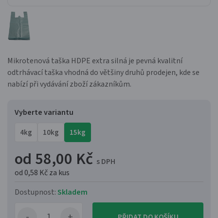
Mikrotenová taška HDPE extra silná je pevná kvalitní
odtrhávací taška vhodná do většiny druhů prodejen, kde se
nabízí při vydávání zboží zákazníkům.
Vyberte variantu
4kg
10kg
15kg
od 58,00 Kč
s DPH
od 0,58 Kč
za kus
Dostupnost:
Skladem
PŘIDAT DO KOŠÍKU