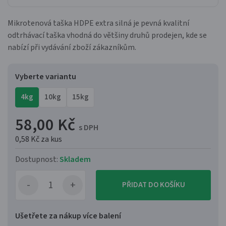
Mikrotenová taška HDPE extra silná je pevná kvalitní
odtrhávací taška vhodná do většiny druhů prodejen, kde se
nabízí při vydávání zboží zákazníkům.
Vyberte variantu
4kg
10kg
15kg
58,00 Kč
s DPH
0,58 Kč
za kus
Dostupnost:
Skladem
PŘIDAT DO KOŠÍKU
Ušetřete za nákup více balení