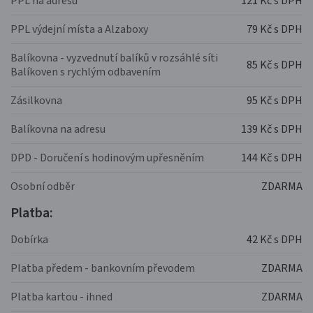
PPL na adresu
121 Kč s DPH
PPL výdejní místa a Alzaboxy
79 Kč s DPH
Balíkovna - vyzvednutí balíků v rozsáhlé síti
85 Kč s DPH
Balíkoven s rychlým odbavením
Zásilkovna
95 Kč s DPH
Balíkovna na adresu
139 Kč s DPH
DPD - Doručení s hodinovým upřesněním
144 Kč s DPH
Osobní odběr
ZDARMA
Platba:
Dobírka
42 Kč s DPH
Platba předem - bankovním převodem
ZDARMA
Platba kartou - ihned
ZDARMA