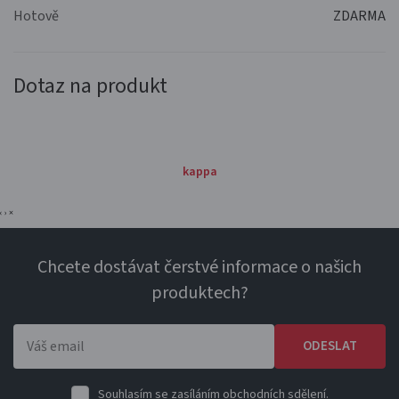
Hotově
ZDARMA
Dotaz na produkt
kappa
‹
›
×
Chcete dostávat čerstvé informace o našich
produktech?
ODESLAT
Souhlasím se zasíláním obchodních sdělení.