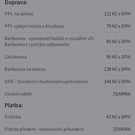
Doprava:
PPL na adresu
121 Kč s DPH
PPL výdejní místa a Alzaboxy
79 Kč s DPH
Balíkovna - vyzvednutí balíků v rozsáhlé síti
85 Kč s DPH
Balíkoven s rychlým odbavením
Zásilkovna
95 Kč s DPH
Balíkovna na adresu
139 Kč s DPH
DPD - Doručení s hodinovým upřesněním
144 Kč s DPH
Osobní odběr
ZDARMA
Platba:
Dobírka
42 Kč s DPH
Platba předem - bankovním převodem
ZDARMA