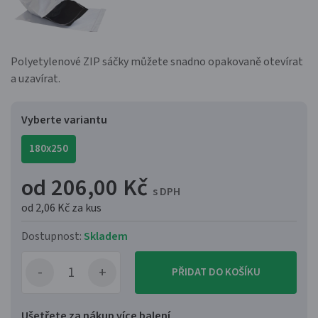
Polyetylenové ZIP sáčky můžete snadno opakovaně otevírat
a uzavírat.
Vyberte variantu
180x250
od 206,00 Kč
s DPH
od 2,06 Kč
za kus
Dostupnost:
Skladem
PŘIDAT DO KOŠÍKU
Ušetřete za nákup více balení