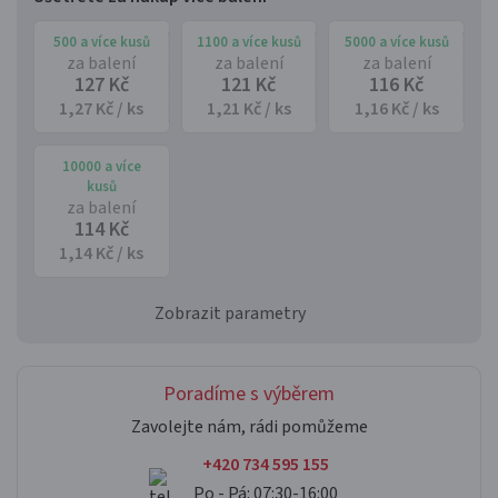
500 a více kusů
1100 a více kusů
5000 a více kusů
za balení
za balení
za balení
127 Kč
121 Kč
116 Kč
1,27 Kč / ks
1,21 Kč / ks
1,16 Kč / ks
10000 a více
kusů
za balení
114 Kč
1,14 Kč / ks
Zobrazit parametry
Poradíme s výběrem
Zavolejte nám, rádi pomůžeme
+420 734 595 155
Po - Pá: 07:30-16:00