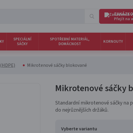
ZAKÁZKO
Přejít na
SPECIÁLNÍ
SPOTŘEBNÍ MATERIÁL,
KY
KORNOUTY
SÁČKY
DOMÁCNOST
 (HDPE)
Mikrotenové sáčky blokované
Mikrotenové sáčky 
Standardní mikrotenové sáčky na praktick
do nejrůznějších držáků.
Vyberte variantu