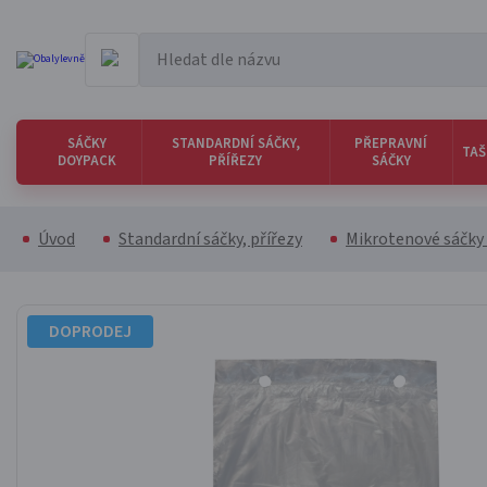
SÁČKY
STANDARDNÍ SÁČKY,
PŘEPRAVNÍ
TAŠ
DOYPACK
PŘÍŘEZY
SÁČKY
Úvod
Standardní sáčky, přířezy
Mikrotenové sáčky
DOPRODEJ