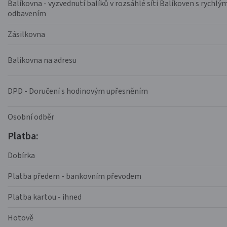
Balíkovna - vyzvednutí balíků v rozsáhlé síti Balíkoven s rychlý
odbavením
Zásilkovna
Balíkovna na adresu
DPD - Doručení s hodinovým upřesněním
Osobní odběr
Platba:
Dobírka
Platba předem - bankovním převodem
Platba kartou - ihned
Hotově