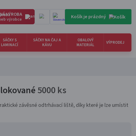
VÁ VÝROBA
Košík je prázdný
 web výrobce
SÁČKY S
SÁČKY NA ČAJ A
OBALOVÝ
VÝPRODEJ
LAMINACÍ
KÁVU
MATERIÁL
blokované
5000 ks
é závěsné odtrhávací liště, díky které je lze umístit