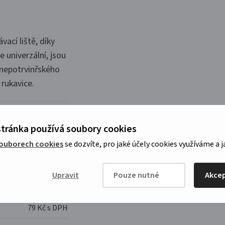
ací liště, díky
e univerzální, jsou
 nepotrvinřského
 rukavice.
tránka používá soubory cookies
souborech cookies
se dozvíte, pro jaké účely cookies využíváme a j
Upravit
Pouze nutné
Akcep
121 Kč s
DPH
79 Kč s DPH