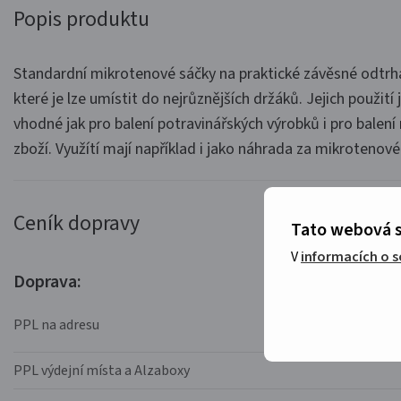
Popis produktu
Standardní mikrotenové sáčky na praktické závěsné odtrháv
které je lze umístit do nejrůznějších držáků. Jejich použití j
vhodné jak pro balení potravinářských výrobků i pro balení
zboží. Využítí mají například i jako náhrada za mikrotenové
Ceník dopravy
Tato webová s
V
informacích o 
Doprava:
PPL na adresu
PPL výdejní místa a Alzaboxy