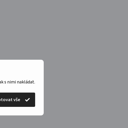
ak s nimi nakládat.
tovat vše