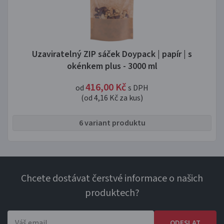
Uzaviratelný ZIP sáček Doypack | papír | s
okénkem plus - 3000 ml
416,00
Kč
od
s DPH
(od 4,16 Kč za kus)
6 variant produktu
Chcete dostávat čerstvé informace o našich
produktech?
ODESLAT