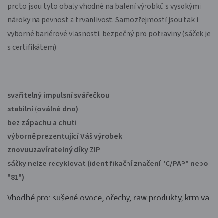
proto jsou tyto obaly vhodné na balení výrobků s vysokými
nároky na pevnost a trvanlivost. Samozřejmostí jsou tak i
vyborné bariérové vlasnosti. bezpečný pro potraviny (sáček je
s certifikátem)
svařitelný impulsní svářečkou
stabilní (oválné dno)
bez zápachu a chuti
výborně prezentující Váš výrobek
znovuuzavíratelný díky ZIP
sáčky nelze recyklovat (identifikační značení "C/PAP" nebo
"81")
Vhodbé pro: sušené ovoce, ořechy, raw produkty, krmiva