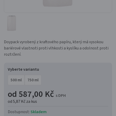
Doypack vyrobený z kraftového papíru, který má vysokou
bariérové vlastnoti proti vlhkosti a kyslíku a odolnost proti
roztržení.
Vyberte variantu
500 ml
750 ml
od 587,00 Kč
s DPH
od 5,87 Kč
za kus
Dostupnost:
Skladem