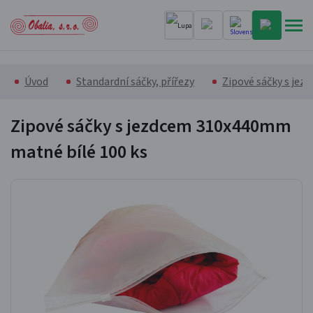
Úvod
Standardní sáčky, přířezy
Zipové sáčky s jez
Zipové sáčky s jezdcem 310x440mm
matné bílé
100 ks